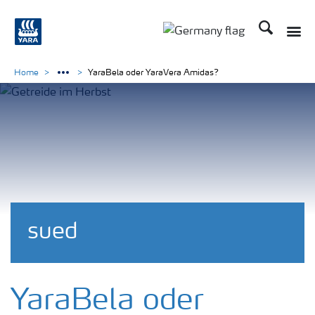
Suchen
Toggle
Toggle country langu
Home
YaraBela oder YaraVera Amidas?
sued
YaraBela oder