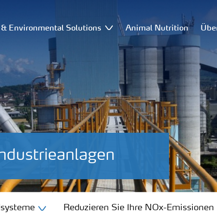
l & Environmental Solutions
Animal Nutrition
Übe
ndustrieanlagen
steme
dsysteme
Reduzieren Sie Ihre NOx-Emissionen 