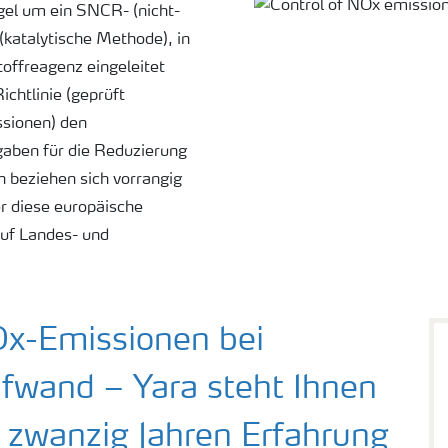
gel um ein SNCR- (nicht-
(katalytische Methode), in
offreagenz eingeleitet
chtlinie (geprüft
ssionen) den
gaben für die Reduzierung
n beziehen sich vorrangig
er diese europäische
auf Landes- und
Ox-Emissionen bei
fwand – Yara steht Ihnen
s zwanzig Jahren Erfahrung