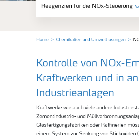
Reagenzien für die NOx-Steuerung
Reduzieren Sie Ihre NOx-Emissionen bei 
Reagenzien für die NOx-Steuerung
Home
Chemikalien und Umweltlösungen
NO
Dienstleistungen und Anlagen für die NOx
Kontrolle von NOx-Em
Kraftwerken und in a
Industrieanlagen
Kraftwerke wie auch viele andere Industriest
Zementindustrie- und Müllverbrennungsanla
Glasfertigungsfabriken oder Raffinerien müs
einem System zur Senkung von Stickoxiden 