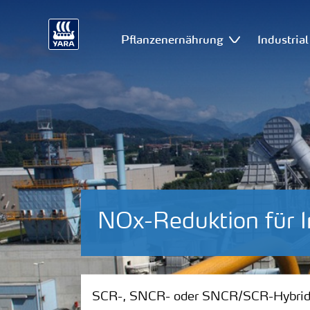
Pflanzenernährung
Industria
NOx-Reduktion für I
SCR-, SNCR- oder SNCR/SCR-Hybridsy
SCR-, SNCR- oder SNCR/SCR-Hybri