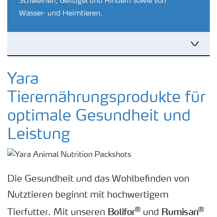
Schweinen, Geflügel und Rindern sowie von
Wasser- und Heimtieren.
Toggl
Bolifor Futtermineralien
Yara
Tierernährungsprodukte für
Rumisan Futterharnstoff
optimale Gesundheit und
Leistung
Die Gesundheit und das Wohlbefinden von
Nutztieren beginnt mit hochwertigem
Bolifor
Rumisan
®
®
Tierfutter. Mit unseren
und