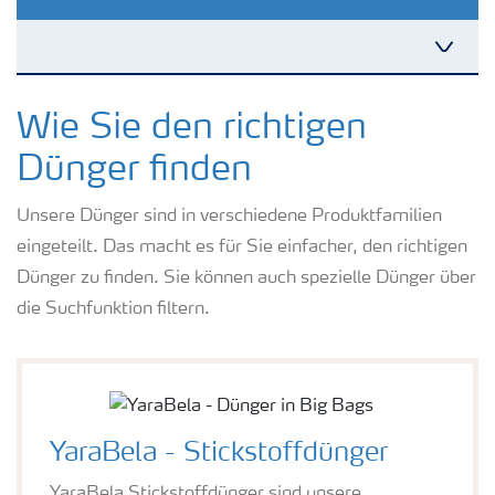
Kulturen
Wie Sie den richtigen
Dünger finden
Düngemittel
Unsere Dünger sind in verschiedene Produktfamilien
eingeteilt. Das macht es für Sie einfacher, den richtigen
Tools & Services
Dünger zu finden. Sie können auch spezielle Dünger über
die Suchfunktion filtern.
Zukunft anpacken
Düngeranwendung
YaraBela - Stickstoffdünger
Zeit zu wechseln
YaraBela Stickstoffdünger sind unsere