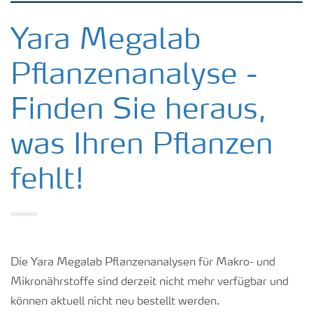
Kulturen
Yara Megalab
Pflanzenanalyse -
Düngemittel
Finden Sie heraus,
Tools & Services
was Ihren Pflanzen
Zukunft anpacken
fehlt!
Düngeranwendung
Zeit zu wechseln
Die Yara Megalab Pflanzenanalysen für Makro- und
Mikronährstoffe sind derzeit nicht mehr verfügbar und
Medien
können aktuell nicht neu bestellt werden.