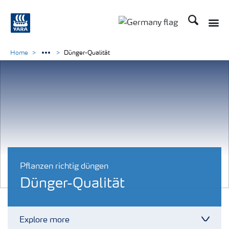
Suchen
Toggle
Toggle country langu
Home
Dünger-Qualität
Pflanzen richtig düngen
Dünger-Qualität
Explore more
Toggl