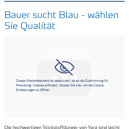
Kulturen
Bauer sucht Blau - wählen
Sie Qualität
Düngemittel
Tools & Services
Zukunft anpacken
Dieses Medienelement ist deaktiviert, da es die Zustimmung für
Düngeranwendung
Marketing- Cookies erfordert. Klicken Sie hier, um die Cookie-
Einstellungen zu öffnen.
Zeit zu wechseln
Medien
Die hochwertigen Stickstoffdünger von Yara sind leicht