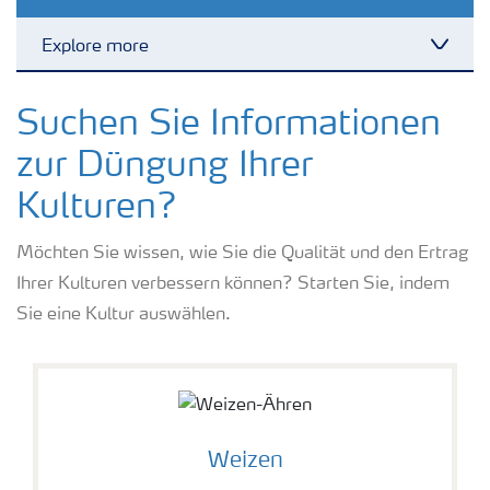
Explore more
Toggl
Kulturen
Suchen Sie Informationen
zur Düngung Ihrer
Düngemittel
Kulturen?
Tools & Services
Möchten Sie wissen, wie Sie die Qualität und den Ertrag
Ihrer Kulturen verbessern können? Starten Sie, indem
Sie eine Kultur auswählen.
Zukunft anpacken
Düngeranwendung
Weizen
Zeit zu wechseln