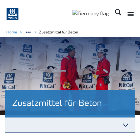
Suchen
Toggle
Toggle country langu
Home
Zusatzmittel für Beton
Zusatzmittel für Beton
Toggl