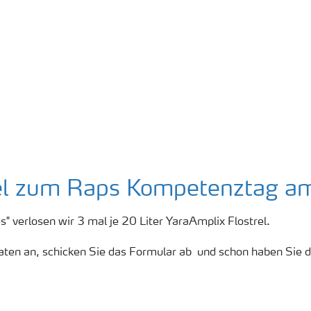
l & Environmental Solutions
Animal Nutrition
Übe
el zum Raps Kompetenztag a
verlosen wir 3 mal je 20 Liter YaraAmplix Flostrel.
aten an, schicken Sie das Formular ab und schon haben Sie 