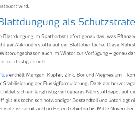
esteuert wird.
Blattdüngung als Schutzstrate
te Blattdüngung im Spätherbst liefert genau das, was Pflanze
chtiger Mikronährstoffe auf der Blattoberfläche. Diese Nährs
 Witterungsphasen auch im Winter zur Verfügung – genau da
ät kurzfristig anzieht.
Plus
enthält Mangan, Kupfer, Zink, Bor und Magnesium – kom
zur Stabilisierung der Flüssigformulierung. Dank der hervorr
 bildet sich ein langfristig verfügbares Nährstoffdepot auf d
ff gilt als technisch notwendiger Bestandteil und unterliegt n
 Einsatz ist somit auch in Roten Gebieten bis Mitte November 