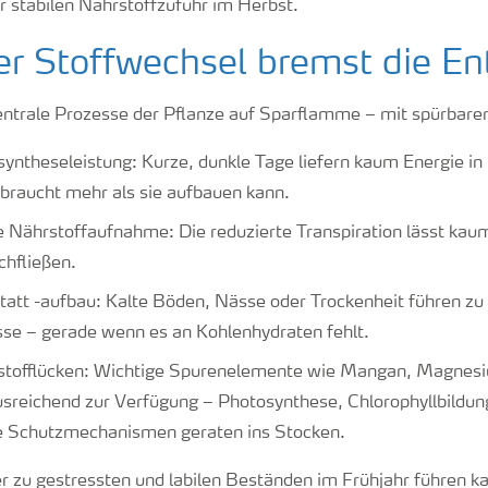
er stabilen Nährstoffzufuhr im Herbst.
r Stoffwechsel bremst die En
entrale Prozesse der Pflanze auf Sparflamme – mit spürbare
yntheseleistung: Kurze, dunkle Tage liefern kaum Energie in
rbraucht mehr als sie aufbauen kann.
 Nährstoffaufnahme: Die reduzierte Transpiration lässt kau
hfließen.
tatt -aufbau: Kalte Böden, Nässe oder Trockenheit führen z
se – gerade wenn es an Kohlenhydraten fehlt.
rstofflücken: Wichtige Spurenelemente wie Mangan, Magnesi
usreichend zur Verfügung – Photosynthese, Chlorophyllbildun
e Schutzmechanismen geraten ins Stocken.
er zu gestressten und labilen Beständen im Frühjahr führen ka