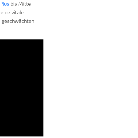
Plus
bis Mitte
eine vitale
n, geschwächten