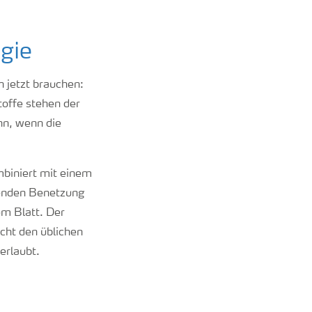
gie
n jetzt brauchen:
toffe stehen der
nn, wenn die
biniert mit einem
agenden Benetzung
em Blatt. Der
icht den üblichen
erlaubt.