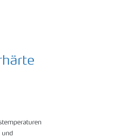
rhärte
ustemperaturen
n und