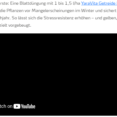
ste: Eine Blattdüngung mit 1 bis 1,5 l/ha
YaraVita Getreide 
ie Pflanzen vor Mangelerscheinungen im Winter und sichert 
hjahr. So lässt sich die Stressresistenz erhöhen – und gelbe
ielt vorgebeugt.