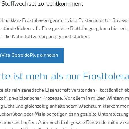
 Stoffwechsel zurechtkommen.
ohne klare Frostphasen geraten viele Bestände unter Stress:
estände lückenhaft. Eine gezielte Blattdüngung kann hier en
er die Nährstoffversorgung gezielt stärken.
aVita GetreidePlus einholen
te ist mehr als nur Frosttoler
e als rein genetische Eigenschaft verstanden – tatsächlich abe
lzahl physiologischer Prozesse. Vor allem in milden Wintern 
ig Licht und gleichzeitig anhaltendem Wachstum klarkomme
ckerrüben oder Mais benötigen dann gezielte Unterstützung
al auszuschöpfen. Aber auch früh gesäte Bestände mit stark