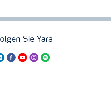
olgen Sie Yara
nkedin
facebook
youtube
instagram
spotify