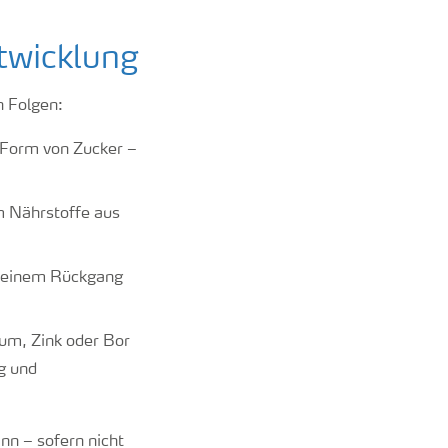
twicklung
n Folgen:
 Form von Zucker –
m Nährstoffe aus
u einem Rückgang
um, Zink oder Bor
g und
nn – sofern nicht