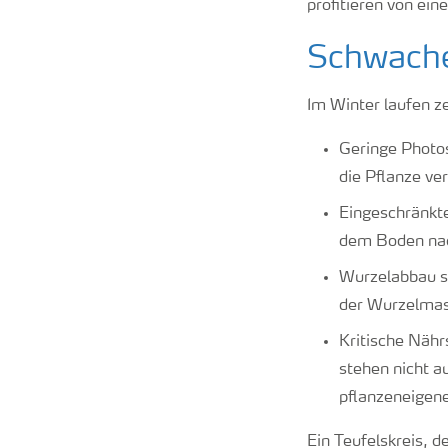
profitieren von ein
Schwache
Im Winter laufen z
Geringe Photos
die Pflanze ve
Eingeschränkte
dem Boden nac
Wurzelabbau s
der Wurzelmas
Kritische Näh
stehen nicht a
pflanzeneigen
Ein Teufelskreis, d