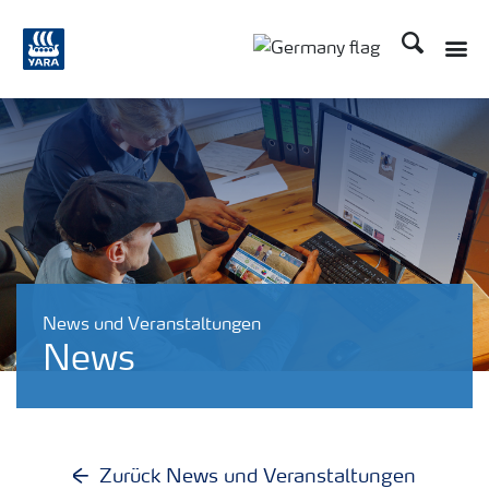
Suchen
Toggle
Toggle country langu
News und Veranstaltungen
News
Zurück News und Veranstaltungen