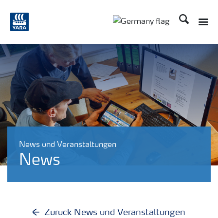
Suchen
Toggle
Toggle country langu
News und Veranstaltungen
News
Zurück News und Veranstaltungen