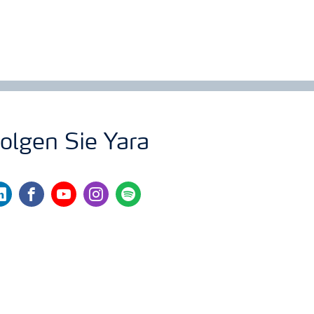
olgen Sie Yara
nkedin
facebook
youtube
instagram
spotify