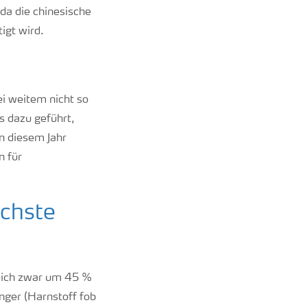
 da die chinesische
igt wird.
ei weitem nicht so
s dazu geführt,
in diesem Jahr
n für
ächste
!
eich zwar um 45 %
nger (Harnstoff fob