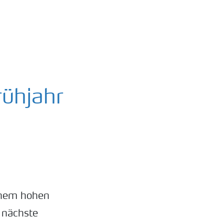
rühjahr
einem hohen
 nächste