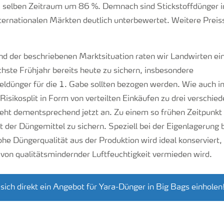
m selben Zeitraum um 86 %. Demnach sind Stickstoffdünger i
nternationalen Märkten deutlich unterbewertet. Weitere Preis
d der beschriebenen Marktsituation raten wir Landwirten eine
chste Frühjahr bereits heute zu sichern, insbesondere
eldünger für die 1. Gabe sollten bezogen werden. Wie auch i
Risikosplit in Form von verteilten Einkäufen zu drei verschie
teht dementsprechend jetzt an. Zu einem so frühen Zeitpunkt i
ät der Düngemittel zu sichern. Speziell bei der Eigenlagerung b
he Düngerqualität aus der Produktion wird ideal konserviert,
 von qualitätsmindernder Luftfeuchtigkeit vermieden wird.
sich direkt ein Angebot für Yara-Dünger in Big Bags einholen