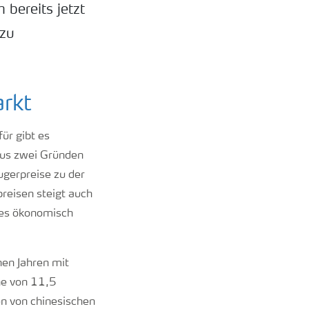
 bereits jetzt
 zu
rkt
ür gibt es
aus zwei Gründen
ugerpreise zu der
reisen steigt auch
 es ökonomisch
nen Jahren mit
he von 11,5
n von chinesischen