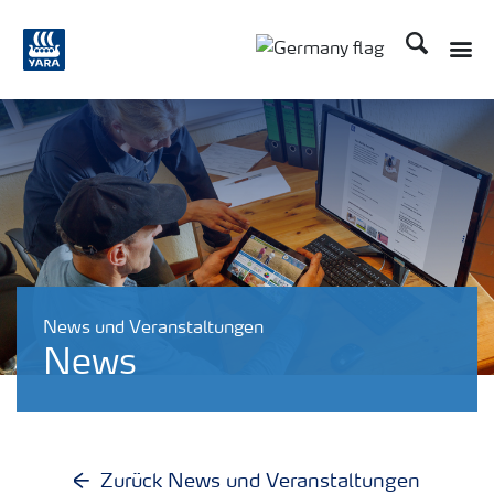
Suchen
Toggle
Toggle country langu
News und Veranstaltungen
News
Zurück News und Veranstaltungen