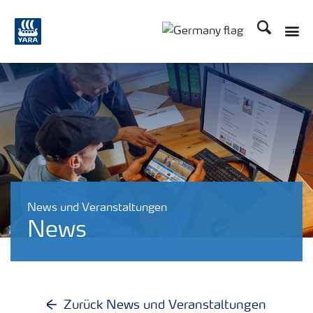
Suchen
Toggle
Toggle country langu
News und Veranstaltungen
News
Zurück News und Veranstaltungen