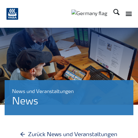
Suchen
Toggle
Toggle country langu
News und Veranstaltungen
News
Zurück News und Veranstaltungen