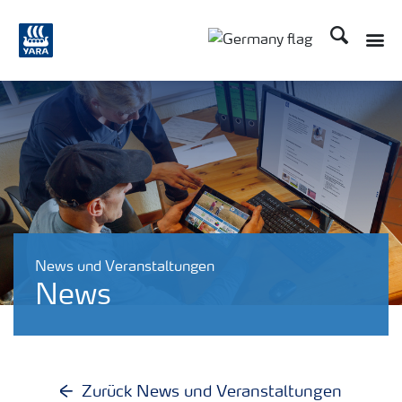
Suchen
Toggle
Toggle country langu
News und Veranstaltungen
News
Zurück News und Veranstaltungen