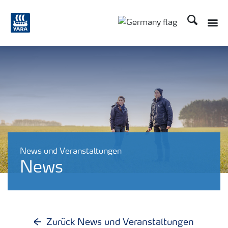
Suchen
Toggle
Toggle country langu
News und Veranstaltungen
News
Zurück News und Veranstaltungen