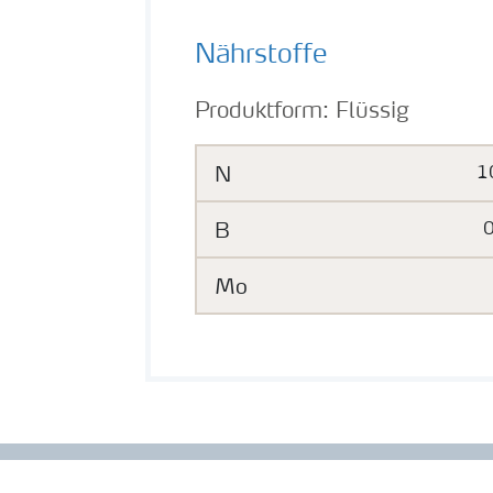
Nährstoffe
Produktform:
Flüssig
N
1
B
0
Mo