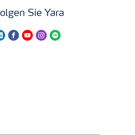
olgen Sie Yara
nkedin
facebook
youtube
instagram
spotify