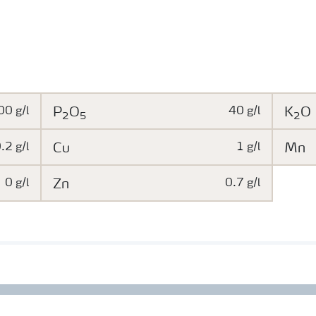
00 g/l
P
O
40 g/l
K
O
2
5
2
.2 g/l
Cu
1 g/l
Mn
0 g/l
Zn
0.7 g/l