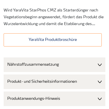
Wird YaraVita StarPhos CMZ als Starterdünger nach
Vegetationsbeginn angewendet, fördert das Produkt die
Wurzelentwicklung und damit die Etablierung des
Pflanzenbestandes.
YaraVita Produktbroschüre
Düngen Sie das Produkt im Herbst, verbessert die
spezielle Kombination an Nährstoffen die Winterhärte
der Pflanzen, wodurch sie die kalte Jahreszeit besser
Nährstoffzusammensetzung
überstehen.
YaraVita StarPhos CMZ ist erhältlich in 10-Liter-
Produkt- und Sicherheitsinformationen
Kanistern oder als 1000-Liter-IBC. Das Produkt lässt
sich aufgrund seiner Formulierung sehr gut lagern und
Produktanwendungs-Hinweis
handhaben.
Die Mischbarkeit ist mit den meisten Herbiziden