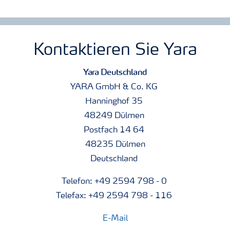
gegeben und kann unter www.tankmix.com abgefragt
werden. Aufgrund von Haftmitteln ist YaraVita StarPhos
CMZ regenfest und dadurch langanhaltend wirksam.
Kontaktieren Sie Yara
Yara Deutschland
YARA GmbH & Co. KG
Hanninghof 35
48249 Dülmen
Postfach 14 64
48235 Dülmen
Deutschland
Telefon: +49 2594 798 - 0
Telefax: +49 2594 798 - 116
E-Mail