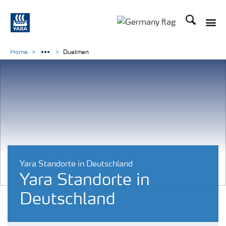
Suchen
Toggle
Toggle country langu
Home
Duelmen
Yara Standorte in Deutschland
Yara Standorte in
Deutschland