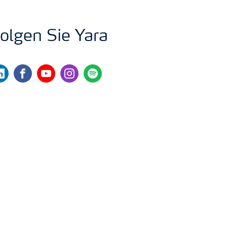
olgen Sie Yara
nkedin
facebook
youtube
instagram
spotify