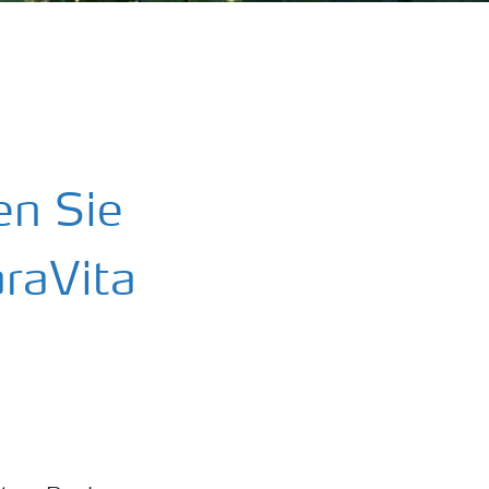
en Sie
raVita