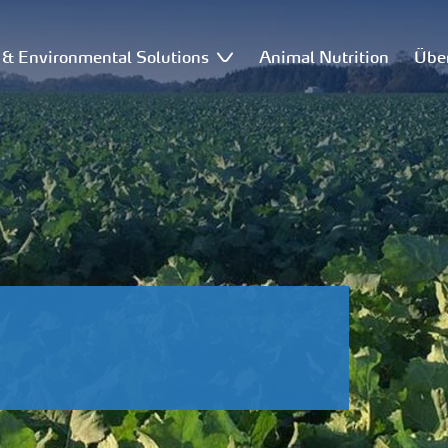
l & Environmental Solutions
Animal Nutrition
Übe