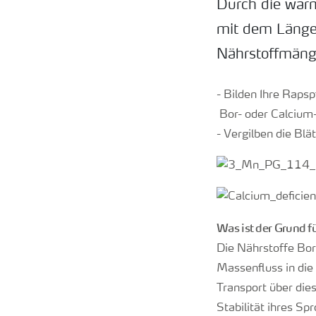
Durch die wär
mit dem Länge
Nährstoffmänge
- Bilden Ihre Raps
Bor- oder Calcium
- Vergilben die Blä
Was ist der Grund f
Die Nährstoffe Bo
Massenfluss in die 
Transport über die
Stabilität ihres Sp