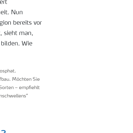
ert
eit. Nun
ion bereits vor
, sieht man,
 bilden. Wie
hosphat.
fbau. Möchten Sie
Sorten – empfiehlt
enschwellens”