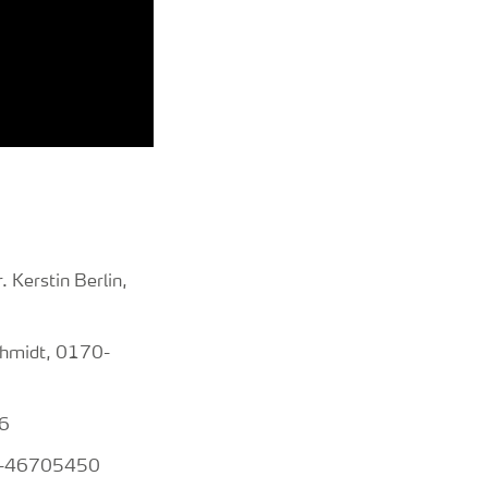
. Kerstin Berlin,
chmidt, 0170-
6
1-46705450