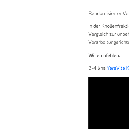
Randomisierter Ve
In der Knollenfrakt
Vergleich zur unbeh
Verarbeitungsrich
Wir empfehlen:
3-4 l/ha
YaraVita 