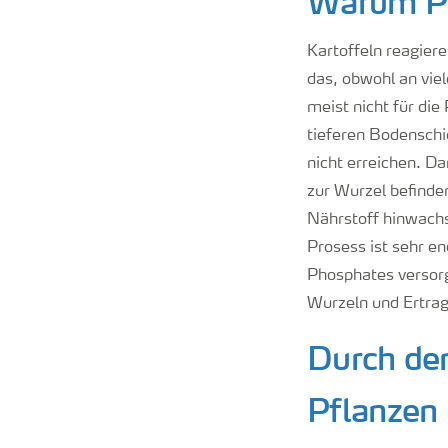
Warum Ph
Kartoffeln reagiere
das, obwohl an vie
meist nicht für di
tieferen Bodenschi
nicht erreichen. D
zur Wurzel befinde
Nährstoff hinwachs
Prosess ist sehr e
Phosphates versorg
Wurzeln und Ertra
Durch de
Pflanzen