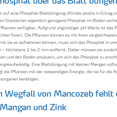
osphat über das Blatt dünge
n auf eine Phosphat-Blattdüngung oftmals positiv in Ertrag u
len Standorten eigentlich genügend Phosphat im Boden vorhand
e Pflanzen verfügbar. Aufgrund ungünstiger pH-Werte ist das 
chten fixiert. Die Pflanzen können es mit ihren vergleichswei
amit sie es aufnehmen können, muss sich das Phosphat in un
n – höchstens 1 bis 2 mm entfernt. Daher müssen sie zunäc
en und den Boden ansäuern, um sich das Phosphat zu erschl
nergieaufwändig. Eine Blattdüngung mit kleinen Mengen sofo
t die Pflanzen mit der notwendigen Energie, die sie für die 
gsorganen benötigen.
n Wegfall von Mancozeb fehlt
 Mangan und Zink