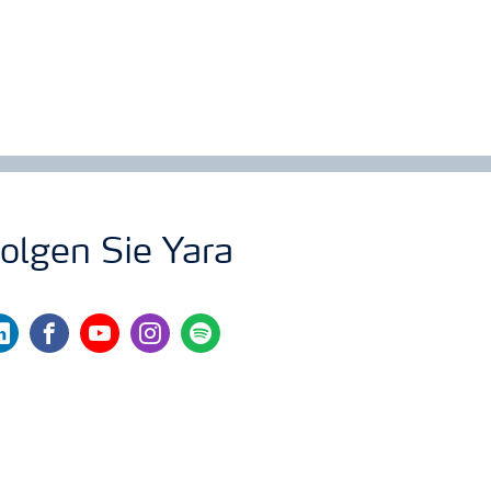
olgen Sie Yara
nkedin
facebook
youtube
instagram
spotify