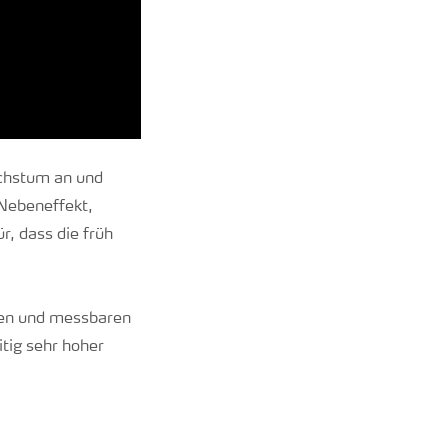
achstum an und
 Nebeneffekt,
r, dass die früh
nden und messbaren
tig sehr hoher