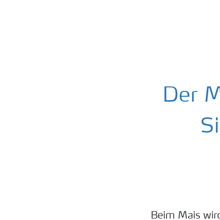
Der M
S
Beim Mais wird