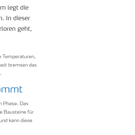
m legt die
. In dieser
rloren geht,
le Temperaturen,
keit bremsen das
.
kommt
en Phase. Das
le Bausteine für
und kann diese