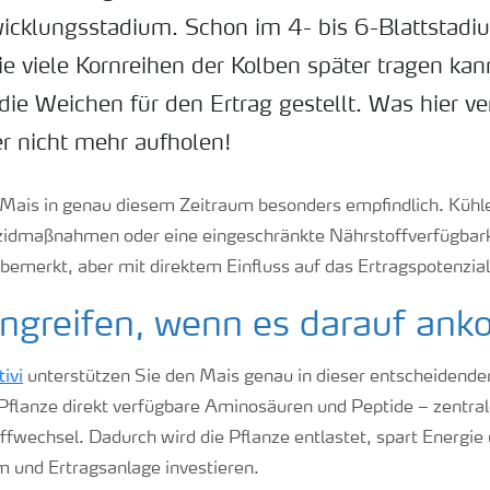
icklungsstadium. Schon im 4- bis 6-Blattstadiu
ie viele Kornreihen der Kolben später tragen kann
ie Weichen für den Ertrag gestellt. Was hier ve
er nicht mehr aufholen!
er Mais in genau diesem Zeitraum besonders empfindlich. Küh
izidmaßnahmen oder eine eingeschränkte Nährstoffverfügbar
emerkt, aber mit direktem Einfluss auf das Ertragspotenzial
eingreifen, wenn es darauf an
ivi
unterstützen Sie den Mais genau in dieser entscheidend
r Pflanze direkt verfügbare Aminosäuren und Peptide – zentra
wechsel. Dadurch wird die Pflanze entlastet, spart Energie 
m und Ertragsanlage investieren.