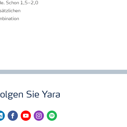
nde. Schon 1,5–2,0
sätzlichen
mbination
olgen Sie Yara
nkedin
facebook
youtube
instagram
spotify