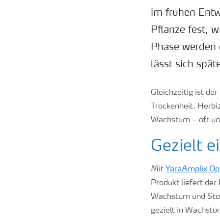
im frühen Entw
Pflanze fest, w
Phase werden d
lässt sich spät
Gleichzeitig ist d
Trockenheit, Herb
Wachstum – oft unb
Gezielt 
Mit
YaraAmplix Opt
Produkt liefert de
Wachstum und Stoff
gezielt in Wachstu