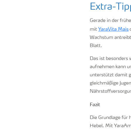
Extra-Tip
Gerade in der früh
mit
YaraVita Mais
Wachstum antreibt,
Blatt.
Das ist besonders 
aufnehmen kann und
unterstützt damit 
gleichmäßige Juge
Nährstoffversorgun
Fazit
Die Grundlage für h
Hebel. Mit YaraAmp