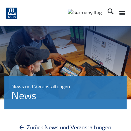
Suchen
Toggle
Toggle country langu
News und Veranstaltungen
News
Zurück News und Veranstaltungen