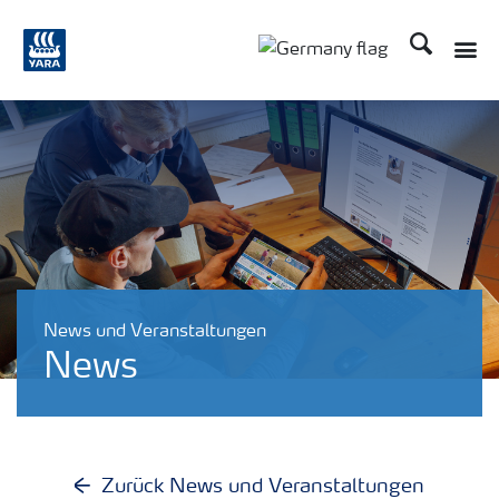
Suchen
Toggle
Toggle country langu
News und Veranstaltungen
News
Zurück News und Veranstaltungen