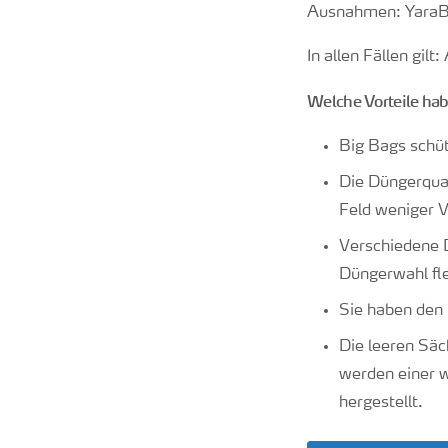
Ausnahmen: YaraBel
In allen Fällen gilt
Welche Vorteile ha
Big Bags schü
Die Düngerqual
Feld weniger V
Verschiedene D
Düngerwahl fle
Sie haben den 
Die leeren Säc
werden einer w
hergestellt.