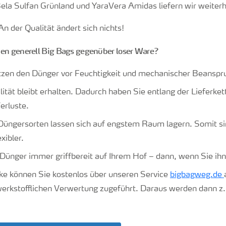
a Sulfan Grünland und YaraVera Amidas liefern wir weiterh
: An der Qualität ändert sich nichts!
ben generell Big Bags gegenüber loser Ware?
tzen den Dünger vor Feuchtigkeit und mechanischer Beanspr
ität bleibt erhalten. Dadurch haben Sie entlang der Lieferke
erluste.
üngersorten lassen sich auf engstem Raum lagern. Somit sin
xibler.
Dünger immer griffbereit auf Ihrem Hof – dann, wenn Sie ih
ke können Sie kostenlos über unseren Service
bigbagweg.de
erkstofflichen Verwertung zugeführt. Daraus werden dann z.