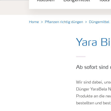
Kulturen
Düngemittel
Tools
Düngemittel
Tools & Services
Home
Pflanzen richtig düngen
Düngemittel
Zukunft anpacken
Yara B
Düngeranwendung
Ab sofort sind
Zeit zu wechseln
Wir sind dabei, un
Medien
Dünger YaraBela N
Produkte an die ne
bestellten und bes