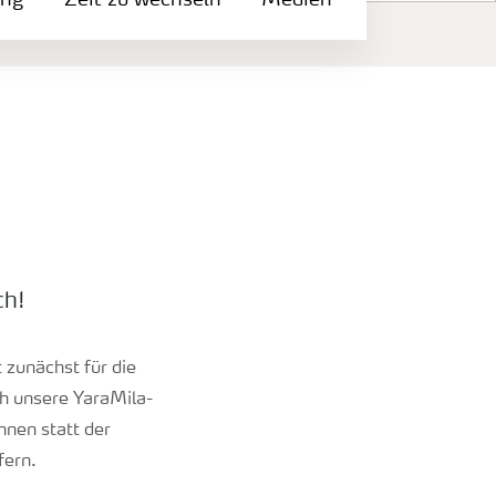
ung
Zeit zu wechseln
Medien
ch!
 zunächst für die
h unsere YaraMila-
hnen statt der
fern.