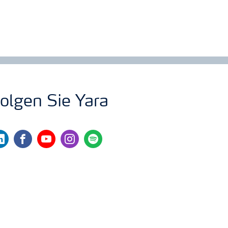
olgen Sie Yara
nkedin
facebook
youtube
instagram
spotify