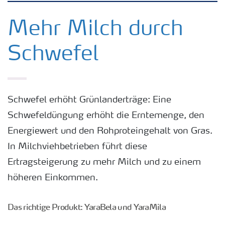
Kulturen
Mehr Milch durch
Schwefel
Düngemittel
Tools & Services
Schwefel erhöht Grünlanderträge: Eine
Schwefeldüngung erhöht die Erntemenge, den
Zukunft anpacken
Energiewert und den Rohproteingehalt von Gras.
In Milchviehbetrieben führt diese
Düngeranwendung
Ertragsteigerung zu mehr Milch und zu einem
höheren Einkommen.
Zeit zu wechseln
Das richtige Produkt: YaraBela und YaraMila
Medien