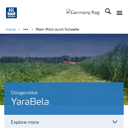
Suchen
Toggle
Toggle country langu
Home
Mehr Milch durch Schwefel
Düngemittel
YaraBela
Explore more
Toggl