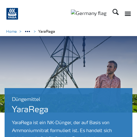
Suchen
Toggle
Toggle country langu
Home
YaraRega
Düngemittel
YaraRega
YaraRega ist ein NK-Dünger, der auf Basis von
Ammoniumnitrat formuliert ist. Es handelt sich