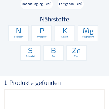
Bodendüngung (Fest)
Fertigation (Fest)
Düngeranwendung
Nährstoffe
Zeit zu wechseln
N
P
K
Mg
Stickstoff
Phosphor
Kalium
Magnesium
Medien
S
B
Zn
Schwefel
Bor
Zink
1 Produkte gefunden