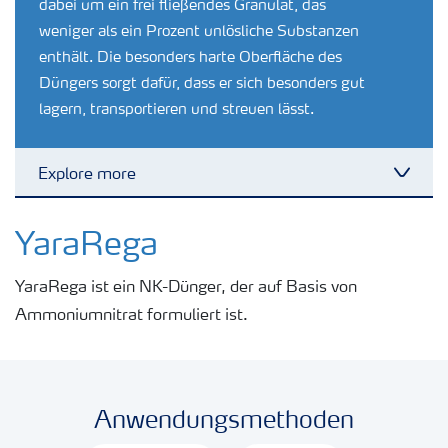
dabei um ein frei fließendes Granulat, das
weniger als ein Prozent unlösliche Substanzen
enthält. Die besonders harte Oberfläche des
Düngers sorgt dafür, dass er sich besonders gut
lagern, transportieren und streuen lässt.
Explore more
Toggl
Kulturen
YaraRega
YaraRega ist ein NK-Dünger, der auf Basis von
Düngemittel
Ammoniumnitrat formuliert ist.
Tools & Services
Anwendungsmethoden
Zukunft anpacken