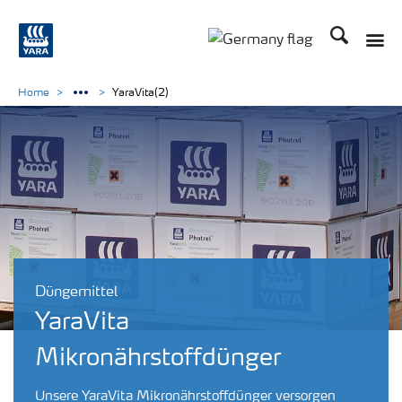
Suchen
Home
YaraVita(2)
Düngemittel
YaraVita
Mikronährstoffdünger
Unsere YaraVita Mikronährstoffdünger versorgen