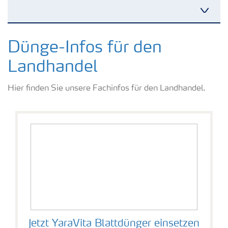
Kulturen
Dünge-Infos für den
Landhandel
Düngemittel
Hier finden Sie unsere Fachinfos für den Landhandel.
Tools & Services
Zukunft anpacken
Düngeranwendung
Zeit zu wechseln
Jetzt YaraVita Blattdünger einsetzen