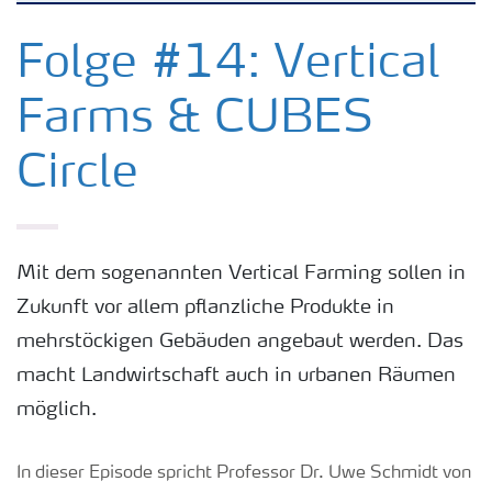
Kulturen
Folge #14: Vertical
Farms & CUBES
Düngemittel
Circle
Tools & Services
Zukunft anpacken
Mit dem sogenannten Vertical Farming sollen in
Zukunft vor allem pflanzliche Produkte in
Düngeranwendung
mehrstöckigen Gebäuden angebaut werden. Das
macht Landwirtschaft auch in urbanen Räumen
Zeit zu wechseln
möglich.
Medien
In dieser Episode spricht Professor Dr. Uwe Schmidt von