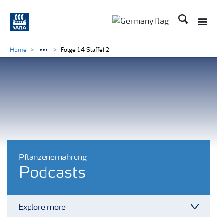
Suchen
Toggle
Toggle country langu
Home
Folge 14 Staffel 2
Pflanzenernährung
Podcasts
Explore more
Toggl