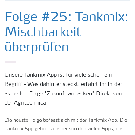
Kulturen
Folge #25: Tankmix:
Mischbarkeit
Düngemittel
überprüfen
Tools & Services
Zukunft anpacken
Unsere Tankmix App ist für viele schon ein
Begriff - Was dahinter steckt, erfahrt ihr in der
Düngeranwendung
aktuellen Folge "Zukunft anpacken". Direkt von
der Agritechnica!
Zeit zu wechseln
Die neuste Folge befasst sich mit der Tankmix App. Die
Medien
Tankmix App gehört zu einer von den vielen Apps, die