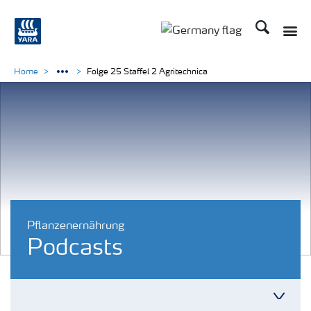
Suchen
Toggle
Toggle country langu
Home
Folge 25 Staffel 2 Agritechnica
Pflanzenernährung
Podcasts
Toggl