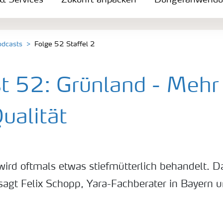
 & Services
Zukunft anpacken
Düngeranwend
dcasts
Folge 52 Staffel 2
t 52: Grünland - Mehr 
ualität
ird oftmals etwas stiefmütterlich behandelt. Da
, sagt Felix Schopp, Yara-Fachberater in Bayern