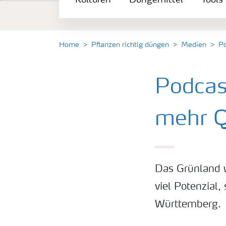
Kulturen
Düngemittel
Tools
Düngemittel
Tools & Services
Home
Pflanzen richtig düngen
Medien
Po
Zukunft anpacken
Podcas
Düngeranwendung
mehr Q
Zeit zu wechseln
Das Grünland w
Medien
viel Potenzial
Württemberg.