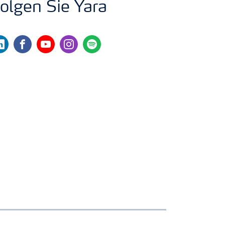
olgen Sie Yara
nkedin
facebook
youtube
instagram
spotify