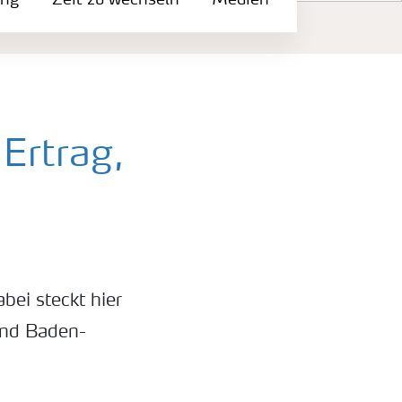
ung
Zeit zu wechseln
Medien
Ertrag,
bei steckt hier
 und Baden-