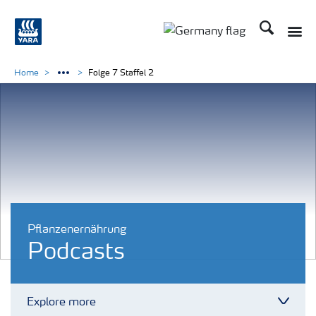
Suchen
Toggle
Toggle country langu
Home
Folge 7 Staffel 2
Pflanzenernährung
Podcasts
Explore more
Toggl