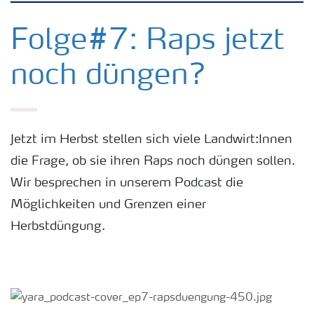
Kulturen
Folge#7: Raps jetzt
noch düngen?
Düngemittel
Tools & Services
Jetzt im Herbst stellen sich viele Landwirt:Innen
die Frage, ob sie ihren Raps noch düngen sollen.
Zukunft anpacken
Wir besprechen in unserem Podcast die
Möglichkeiten und Grenzen einer
Düngeranwendung
Herbstdüngung.
Zeit zu wechseln
Medien