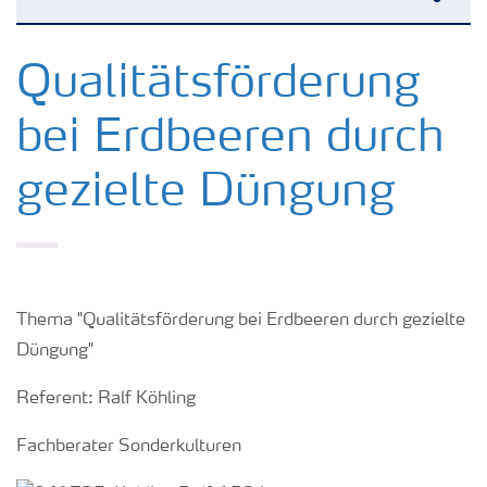
Kulturen
Qualitätsförderung
bei Erdbeeren durch
Düngemittel
gezielte Düngung
Tools & Services
Zukunft anpacken
Thema "Qualitätsförderung bei Erdbeeren durch gezielte
Düngeranwendung
Düngung"
Referent: Ralf Köhling
Zeit zu wechseln
Fachberater Sonderkulturen
Medien