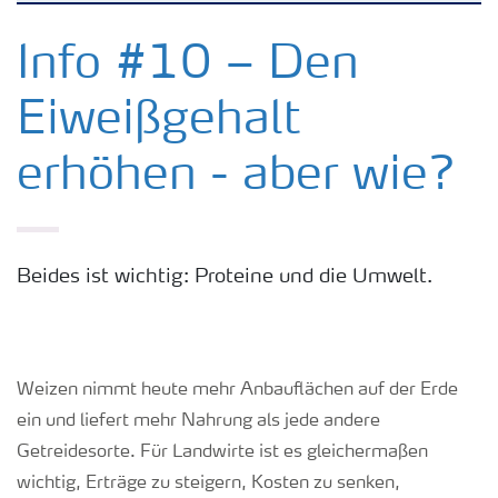
Kulturen
Info #10 – Den
Eiweißgehalt
Düngemittel
erhöhen - aber wie?
Tools & Services
Zukunft anpacken
Beides ist wichtig: Proteine und die Umwelt.
Düngeranwendung
Weizen nimmt heute mehr Anbauflächen auf der Erde
Zeit zu wechseln
ein und liefert mehr Nahrung als jede andere
Getreidesorte. Für Landwirte ist es gleichermaßen
Medien
wichtig, Erträge zu steigern, Kosten zu senken,