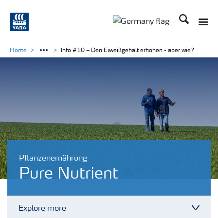
Suchen
Toggle
Toggle country langu
Home
Info #10 – Den Eiweißgehalt erhöhen - aber wie?
Pflanzenernährung
Pure Nutrient
Explore more
Toggl