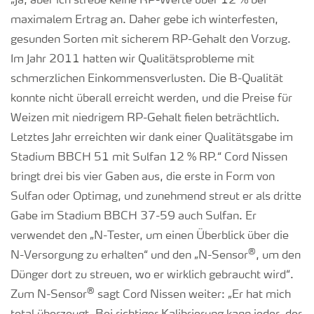
„Ja, aber ich strebe keine RP-Werte über 12 % bei
maximalem Ertrag an. Daher gebe ich winterfesten,
gesunden Sorten mit sicherem RP-Gehalt den Vorzug.
Im Jahr 2011 hatten wir Qualitätsprobleme mit
schmerzlichen Einkommensverlusten. Die B-Qualität
konnte nicht überall erreicht werden, und die Preise für
Weizen mit niedrigem RP-Gehalt fielen beträchtlich.
Letztes Jahr erreichten wir dank einer Qualitätsgabe im
Stadium BBCH 51 mit Sulfan 12 % RP.“ Cord Nissen
bringt drei bis vier Gaben aus, die erste in Form von
Sulfan oder Optimag, und zunehmend streut er als dritte
Gabe im Stadium BBCH 37-59 auch Sulfan. Er
verwendet den „N-Tester, um einen Überblick über die
®
N-Versorgung zu erhalten“ und den „N-Sensor
, um den
Dünger dort zu streuen, wo er wirklich gebraucht wird“.
®
Zum N-Sensor
sagt Cord Nissen weiter: „Er hat mich