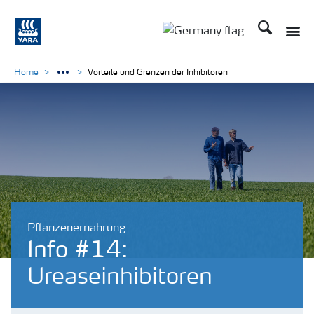
Suchen
Toggle
Toggle country langu
Home
Vorteile und Grenzen der Inhibitoren
Pflanzenernährung
Info #14:
Ureaseinhibitoren