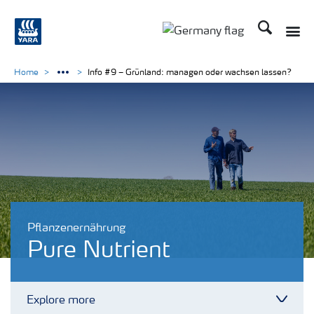
Suchen
Toggle
Toggle country langu
Home
Info #9 – Grünland: managen oder wachsen lassen?
Pflanzenernährung
Pure Nutrient
Explore more
Toggl