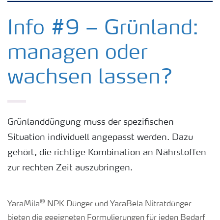
Kulturen
Info #9 – Grünland:
managen oder
Düngemittel
wachsen lassen?
Tools & Services
Zukunft anpacken
Grünlanddüngung muss der spezifischen
Situation individuell angepasst werden. Dazu
Düngeranwendung
gehört, die richtige Kombination an Nährstoffen
zur rechten Zeit auszubringen.
Zeit zu wechseln
®
YaraMila
NPK Dünger und YaraBela Nitratdünger
Medien
bieten die geeigneten Formulierungen für jeden Bedarf