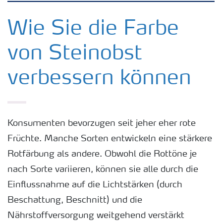
Kulturen
Wie Sie die Farbe
von Steinobst
Düngemittel
verbessern können
Tools & Services
Zukunft anpacken
Konsumenten bevorzugen seit jeher eher rote
Früchte. Manche Sorten entwickeln eine stärkere
Düngeranwendung
Rotfärbung als andere. Obwohl die Rottöne je
nach Sorte variieren, können sie alle durch die
Zeit zu wechseln
Einflussnahme auf die Lichtstärken (durch
Beschattung, Beschnitt) und die
Medien
Nährstoffversorgung weitgehend verstärkt