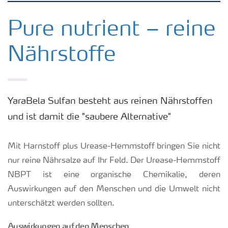
Kulturen
Pure nutrient – reine
Nährstoffe
Düngemittel
Tools & Services
YaraBela Sulfan besteht aus reinen Nährstoffen
und ist damit die "saubere Alternative"
Zukunft anpacken
Mit Harnstoff plus Urease-Hemmstoff bringen Sie nicht
Düngeranwendung
nur reine Nährsalze auf Ihr Feld. Der Urease-Hemmstoff
NBPT ist eine organische Chemikalie, deren
Zeit zu wechseln
Auswirkungen auf den Menschen und die Umwelt nicht
unterschätzt werden sollten.
Medien
Auswirkungen auf den Menschen