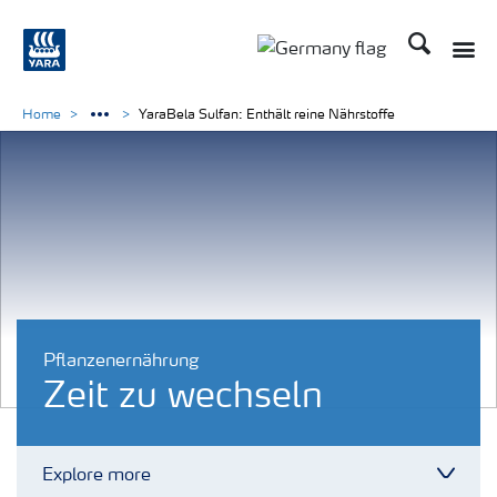
Suchen
Toggle
Toggle country langu
Home
YaraBela Sulfan: Enthält reine Nährstoffe
Pflanzenernährung
Zeit zu wechseln
Explore more
Toggl