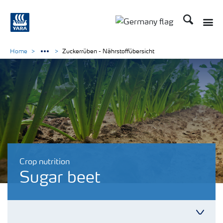
Suchen
Toggle
Toggle country langu
Home
Zuckerrüben - Nährstoffübersicht
Crop nutrition
Sugar beet
Toggl