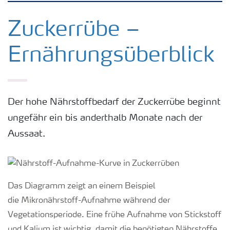
Kulturen
Zuckerrübe –
Ernährungsüberblick
Düngemittel
Tools & Services
Der hohe Nährstoffbedarf der Zuckerrübe beginnt
ungefähr ein bis anderthalb Monate nach der
Zukunft anpacken
Aussaat.
Düngeranwendung
Zeit zu wechseln
Das Diagramm zeigt an einem Beispiel
die Mikronährstoff-Aufnahme während der
Vegetationsperiode. Eine frühe Aufnahme von Stickstoff
Medien
und Kalium ist wichtig, damit die benötigten Nährstoffe