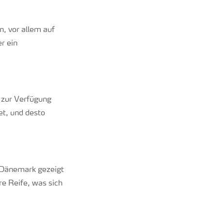
, vor allem auf
r ein
f zur Verfügung
t, und desto
n Dänemark gezeigt
re Reife, was sich