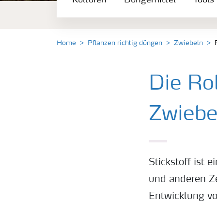
Kulturen
Düngemittel
Tools
Düngemittel
Tools & Services
Home
Pflanzen richtig düngen
Zwiebeln
Zukunft anpacken
Die Rol
Düngeranwendung
Zwiebe
Zeit zu wechseln
Stickstoff ist 
Medien
und anderen Ze
Entwicklung vo