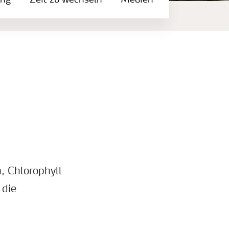
ung
Zeit zu wechseln
Medien
, Chlorophyll
 die