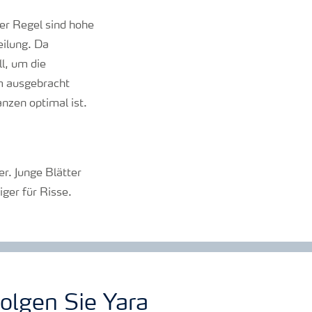
der Regel sind hohe
eilung. Da
ll, um die
rm ausgebracht
zen optimal ist.
r. Junge Blätter
ger für Risse.
olgen Sie Yara