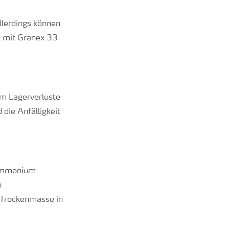
Allerdings können
e mit Granex 33
um Lagerverluste
die Anfälligkeit
 Ammonium-
n
 Trockenmasse in