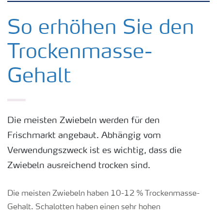
Kulturen
So erhöhen Sie den
Trockenmasse-
Düngemittel
Gehalt
Tools & Services
Zukunft anpacken
Die meisten Zwiebeln werden für den
Frischmarkt angebaut. Abhängig vom
Düngeranwendung
Verwendungszweck ist es wichtig, dass die
Zwiebeln ausreichend trocken sind.
Zeit zu wechseln
Die meisten Zwiebeln haben 10-12 % Trockenmasse-
Medien
Gehalt. Schalotten haben einen sehr hohen