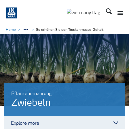
Suchen
Toggle
Toggle country langu
Home
So erhöhen Sie den Trockenmasse-Gehalt
Pflanzenernährung
Zwiebeln
Explore more
Toggl