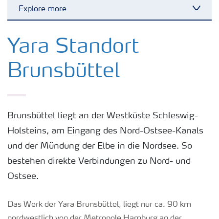
Explore more
Toggl
Yara Deutschland
Yara Standort
Brunsbüttel
Wo wir arbeiten
Düngeranwendung
Brunsbüttel liegt an der Westküste Schleswig-
Holsteins, am Eingang des Nord-Ostsee-Kanals
Karriere
und der Mündung der Elbe in die Nordsee. So
bestehen direkte Verbindungen zu Nord- und
Ostsee.
Das Werk der Yara Brunsbüttel, liegt nur ca. 90 km
nordwestlich von der Metropole Hamburg an der