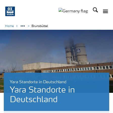
Suchen
Toggle
Toggle country langu
Home
Brunsbüttel
Yara Standorte in Deutschland
Yara Standorte in
Deutschland