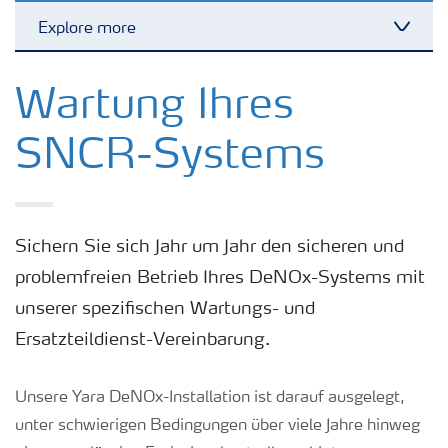
Explore more
Toggl
Warten Sie Ihr SNCR-Anlage
Wartung Ihres
SNCR-Systems
NOx-Control-Optimierung
Handhabung und Lagerung
Sichern Sie sich Jahr um Jahr den sicheren und
problemfreien Betrieb Ihres DeNOx-Systems mit
Sicherheitsprüfungen und Schulungspakete
unserer spezifischen Wartungs- und
Ersatzteildienst-Vereinbarung.
Unsere Yara DeNOx-Installation ist darauf ausgelegt,
unter schwierigen Bedingungen über viele Jahre hinweg