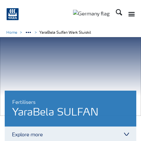
Suchen
Toggle
Toggle country langu
Home
YaraBela Sulfan Werk Sluiskil
Fertilisers
YaraBela SULFAN
Explore more
Toggl