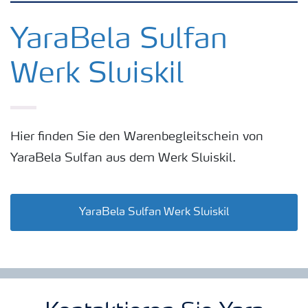
Kulturen
YaraBela Sulfan
Werk Sluiskil
Düngemittel
Tools & Services
Hier finden Sie den Warenbegleitschein von
YaraBela Sulfan aus dem Werk Sluiskil.
Zukunft anpacken
Düngeranwendung
YaraBela Sulfan Werk Sluiskil
Zeit zu wechseln
Medien