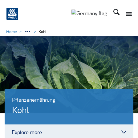
Suchen
Toggle
Toggle country langu
Home
Kohl
Pflanzenernährung
Kohl
Explore more
Toggl