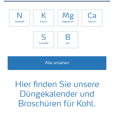
Kulturen
N
K
Mg
Ca
Stickstoff
Kalium
Magnesium
Calcium
Düngemittel
S
B
Tools & Services
Schwefel
Bor
Zukunft anpacken
Alle ansehen
Düngeranwendung
Hier finden Sie unsere
Zeit zu wechseln
Düngekalender und
Broschüren für Kohl.
Medien