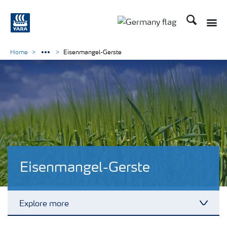
Suchen
Toggle
Toggle country langu
Home
Eisenmangel-Gerste
Eisenmangel-Gerste
Explore more
Toggl