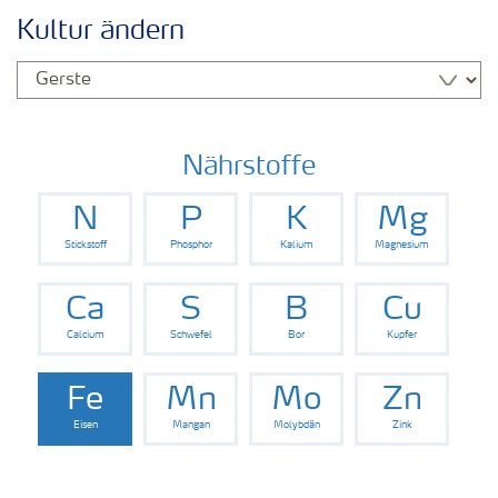
Kulturen
Kultur ändern
Düngemittel
Tools & Services
Nährstoffe
N
P
K
Mg
Zukunft anpacken
Stickstoff
Phosphor
Kalium
Magnesium
Düngeranwendung
Ca
S
B
Cu
Calcium
Schwefel
Bor
Kupfer
Zeit zu wechseln
Fe
Mn
Mo
Zn
Eisen
Mangan
Molybdän
Zink
Medien