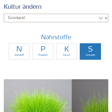
Kulturen
Kultur ändern
Düngemittel
Tools & Services
Nährstoffe
N
P
K
S
Zukunft anpacken
Stickstoff
Phosphor
Kalium
Schwefel
Düngeranwendung
Zeit zu wechseln
Medien