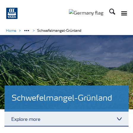
Suchen
Toggle
Toggle country langu
Home
Schwefelmangel-Grünland
Schwefelmangel-Grünland
Explore more
Toggl